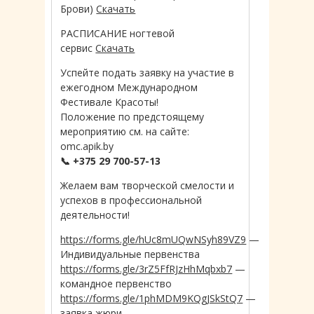
Брови)
Скачать
РАСПИСАНИЕ ногтевой
сервис
Скачать
Успейте подать заявку на участие в
ежегодном Международном
Фестивале Красоты!
Положение по предстоящему
мероприятию см. на сайте:
omc.apik.by
📞 +375 29 700-57-13
Желаем вам творческой смелости и
успехов в профессиональной
деятельности!
https://forms.gle/hUc8mUQwNSyh89VZ9
—
Индивидуальные первенства
https://forms.gle/3rZ5FfRJzHhMqbxb7
—
командное первенство
https://forms.gle/1phMDM9KQgJSkStQ7
—
заявка жюри